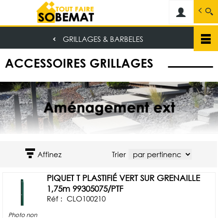
Sobemat
Spécialiste dans la vente de matériaux de c
GRILLAGES & BARBELES
Aller
au
ACCESSOIRES GRILLAGES
contenu
principal
Affinez
Trier
PIQUET T PLASTIFIÉ VERT SUR GRENAILLE
1,75m 99305075/PTF
Réf :
CLO100210
Photo non