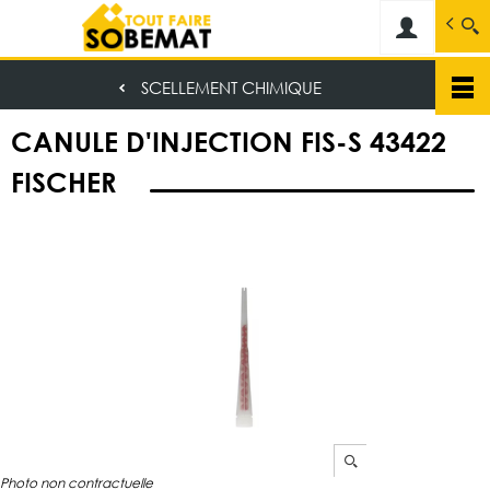
Sobemat
Spécialiste dans la vente de matériaux de c
SCELLEMENT CHIMIQUE
Aller
au
CANULE D'INJECTION FIS-S 43422
contenu
principal
FISCHER
Photo non contractuelle