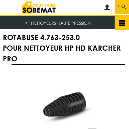
Sobemat
Spécialiste dans la vente de matériaux de c
NETTOYEURS HAUTE PRESSION
Aller
au
ROTABUSE 4.763-253.0
contenu
principal
POUR NETTOYEUR HP HD KARCHER
PRO